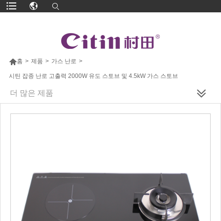

홈
>
제품
>
가스 난로
>
시틴 잡종 난로 고출력 2000W 유도 스토브 및 4.5kW 가스 스토브
더 많은 제품